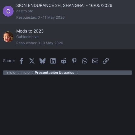
SION ENDURANCE 2H, SHANGHAI - 16/05/2026
castro.ofc
Respuestas
0
11 May 2026
Mods tc 2023
Gabidelchivo
Respuestas
0
9 May 2026
Facebook
X
Bluesky
LinkedIn
Reddit
Pinterest
WhatsApp
Email
Enlace
Share:
Inicio
Inicio
Presentación Usuarios