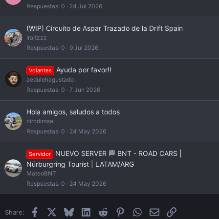
Respuestas
0
24 Jul 2026
(WIP) Circuito de Aspar Trazado de la Drift Spain
Iraitzzz
Respuestas
0
9 Jul 2026
Ayuda por favor!!
Volantes
aedulehagustado_
Respuestas
0
7 Jun 2026
Hola amigos, saludos a todos
cirodirosa
Respuestas
0
24 May 2026
NUEVO SERVER 🏁 BNT - ROAD CARS |
Servidor
Nürburgring Tourist | LATAM/ARG
MateoBNT
Respuestas
0
24 May 2026
Facebook
X
Bluesky
LinkedIn
Reddit
Pinterest
WhatsApp
Email
Enlace
Share: