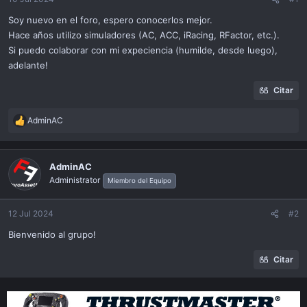
ó
n
Soy nuevo en el foro, espero conocerlos mejor.
Hace años utilizo simuladores (AC, ACC, iRacing, RFactor, etc.).
Si puedo colaborar con mi expeciencia (humilde, desde luego),
adelante!
Citar
AdminAC
R
e
a
c
AdminAC
t
Administrator
Miembro del Equipo
i
o
n
12 Jul 2024
#2
s
Bienvenido al grupo!
:
Citar