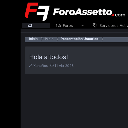
Inicio
Foros
Servidores Acti
Inicio
Inicio
Presentación Usuarios
Hola a todos!
E
F
XanoRos
11 Abr 2023
m
e
p
c
e
h
z
a
ó
d
e
e
l
p
t
u
e
b
m
l
a
i
c