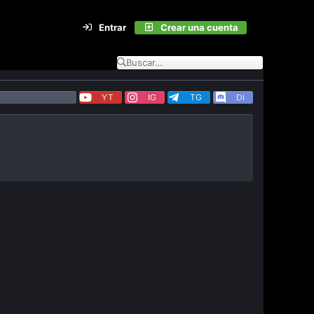
Entrar
Crear una cuenta
YT
IG
TG
Di