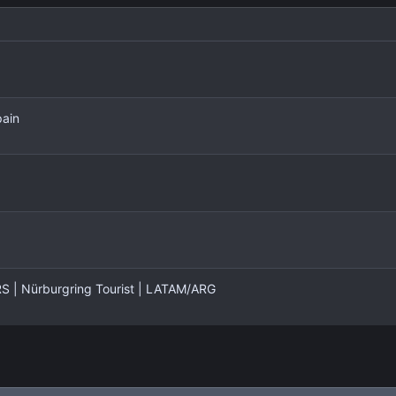
pain
| Nürburgring Tourist | LATAM/ARG
nlace