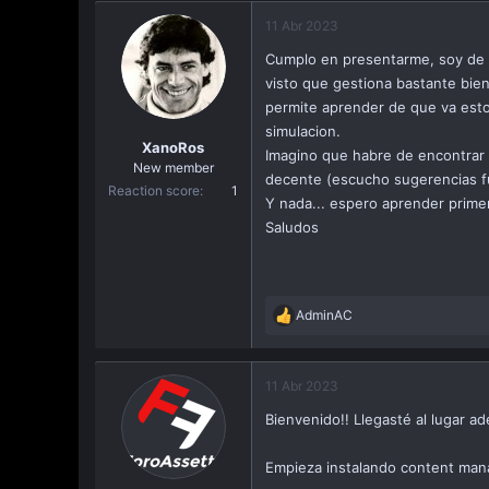
a
11 Abr 2023
c
i
Cumplo en presentarme, soy de 
ó
visto que gestiona bastante bie
n
permite aprender de que va esto
simulacion.
XanoRos
Imagino que habre de encontrar 
New member
decente (escucho sugerencias fu
Reaction score
1
Y nada... espero aprender primer
Saludos
AdminAC
R
e
a
c
11 Abr 2023
t
Bienvenido!! Llegasté al lugar a
i
o
n
Empieza instalando content mana
s