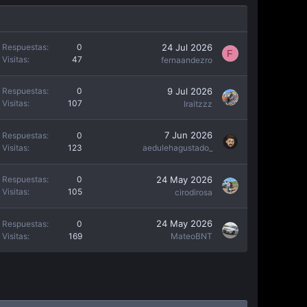
24 Jul 2026
Respuestas
0
F
Visitas
47
fernaandezro
9 Jul 2026
Respuestas
0
Visitas
107
Iraitzzz
7 Jun 2026
Respuestas
0
Visitas
123
aedulehagustado_
24 May 2026
Respuestas
0
Visitas
105
cirodirosa
24 May 2026
Respuestas
0
Visitas
169
MateoBNT