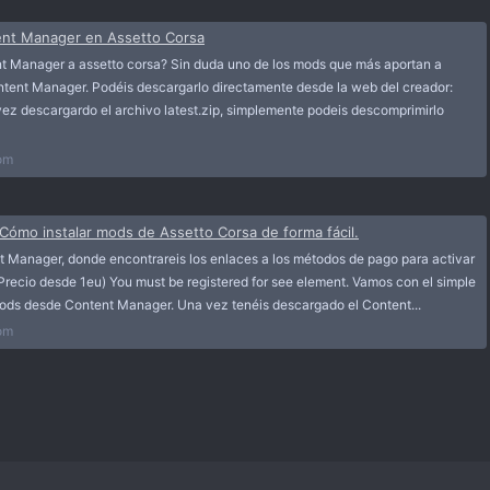
ent Manager en Assetto Corsa
t Manager a assetto corsa? Sin duda uno de los mods que más aportan a
ntent Manager. Podéis descargarlo directamente desde la web del creador:
 vez descargardo el archivo latest.zip, simplemente podeis descomprimirlo
om
ómo instalar mods de Assetto Corsa de forma fácil.
nt Manager, donde encontrareis los enlaces a los métodos de pago para activar
(Precio desde 1eu) You must be registered for see element. Vamos con el simple
 mods desde Content Manager. Una vez tenéis descargado el Content...
om