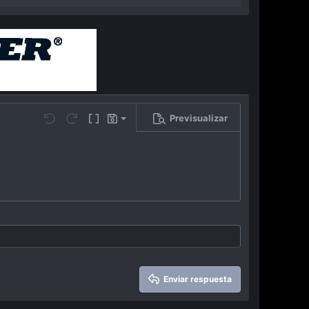
Previsualizar
Guardar borrador
…
Undo
Redo
Toggle BB code
Borradores
Eliminar borrador
Enviar respuesta