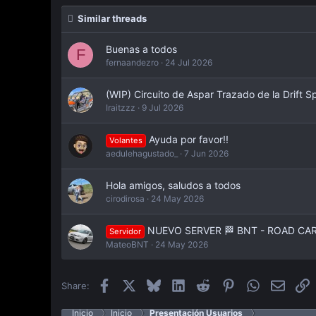
Similar threads
Buenas a todos
F
fernaandezro
24 Jul 2026
(WIP) Circuito de Aspar Trazado de la Drift S
Iraitzzz
9 Jul 2026
Ayuda por favor!!
Volantes
aedulehagustado_
7 Jun 2026
Hola amigos, saludos a todos
cirodirosa
24 May 2026
NUEVO SERVER 🏁 BNT - ROAD CARS 
Servidor
MateoBNT
24 May 2026
Facebook
X
Bluesky
LinkedIn
Reddit
Pinterest
WhatsApp
Email
E
Share:
Inicio
Inicio
Presentación Usuarios