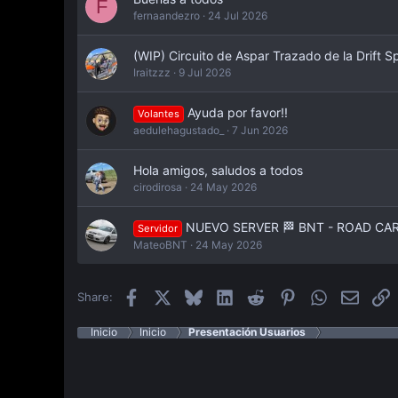
F
fernaandezro
24 Jul 2026
(WIP) Circuito de Aspar Trazado de la Drift S
Iraitzzz
9 Jul 2026
Ayuda por favor!!
Volantes
aedulehagustado_
7 Jun 2026
Hola amigos, saludos a todos
cirodirosa
24 May 2026
NUEVO SERVER 🏁 BNT - ROAD CARS 
Servidor
MateoBNT
24 May 2026
Facebook
X
Bluesky
LinkedIn
Reddit
Pinterest
WhatsApp
Email
E
Share:
Inicio
Inicio
Presentación Usuarios