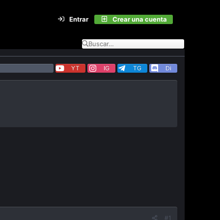
Entrar
Crear una cuenta
YT
IG
TG
Di
#1