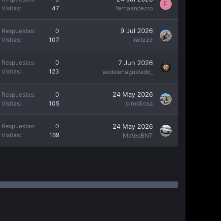
F
Visitas
47
fernaandezro
9 Jul 2026
Respuestas
0
Visitas
107
Iraitzzz
7 Jun 2026
Respuestas
0
Visitas
123
aedulehagustado_
24 May 2026
Respuestas
0
Visitas
105
cirodirosa
24 May 2026
Respuestas
0
Visitas
169
MateoBNT