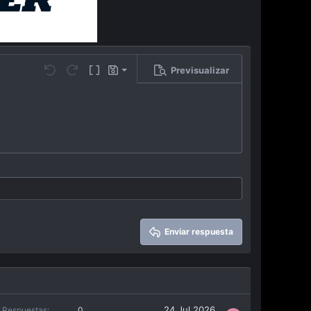
Previsualizar
Guardar borrador
…
Undo
Redo
Toggle BB code
Borradores
Eliminar borrador
Enviar respuesta
24 Jul 2026
Respuestas
0