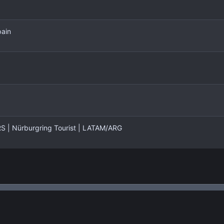
pain
| Nürburgring Tourist | LATAM/ARG
nlace