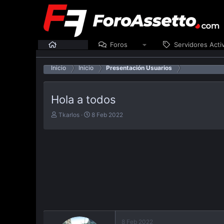
Inicio
Foros
Servidores Acti
Inicio
Inicio
Presentación Usuarios
Hola a todos
E
F
Tkarlos
8 Feb 2022
m
e
p
c
e
h
z
a
ó
d
e
e
l
p
t
u
e
b
m
l
a
i
8 Feb 2022
c