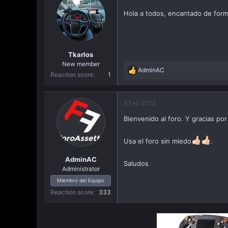
a
Hola a todos, encantado de form
c
i
ó
n
Tkarlos
New member
AdminAC
R
Reaction score
1
e
a
c
9 Feb 2022
t
Bienvenido al foro. Y gracias po
i
o
n
Usa el foro sin miedo
.
s
:
AdminAC
Saludos
Administrator
Miembro del Equipo
Reaction score
333