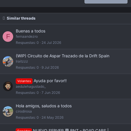
Verdana
Similar threads
Buenas a todos
F
fernaandezro
Respuestas
0
24 Jul 2026
(WIP) Circuito de Aspar Trazado de la Drift Spain
Iraitzzz
Respuestas
0
9 Jul 2026
Ayuda por favor!!
Volantes
aedulehagustado_
Respuestas
0
7 Jun 2026
Hola amigos, saludos a todos
cirodirosa
Respuestas
0
24 May 2026
NUEVO SERVER 🏁 BNT - ROAD CARS |