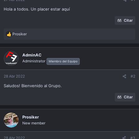
ó
n
Hola a todos. Un placer estar aquí
Citar
Prosiker
R
e
a
c
AdminAC
t
Administrator
Miembro del Equipo
i
o
n
28 Abr 2022
#2
s
Saludos! Bienvenido al Grupo.
:
Citar
Prosiker
New member
28 Abr 2022
#3