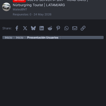
Servidor
Nürburgring Tourist | LATAM/ARG
MateoBNT
Respuestas
0
24 May 2026
Facebook
X
Bluesky
LinkedIn
Reddit
Pinterest
WhatsApp
Email
Enlace
Share:
Inicio
Inicio
Presentación Usuarios