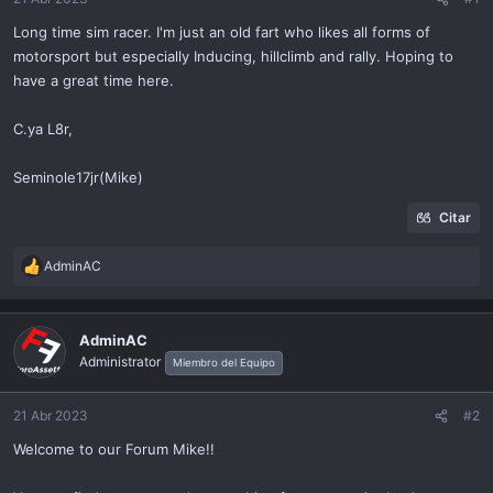
ó
n
Long time sim racer. I'm just an old fart who likes all forms of
motorsport but especially Inducing, hillclimb and rally. Hoping to
have a great time here.
C.ya L8r,
Seminole17jr(Mike)
Citar
AdminAC
R
e
a
c
AdminAC
t
Administrator
Miembro del Equipo
i
o
n
21 Abr 2023
#2
s
Welcome to our Forum Mike!!
: