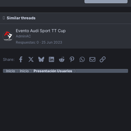
Verdana
Similar threads
Evento Audi Sport TT Cup
AdminAC
Respuestas
0
25 Jun 2023
Facebook
X
Bluesky
LinkedIn
Reddit
Pinterest
WhatsApp
Email
Enlace
Share:
Inicio
Inicio
Presentación Usuarios