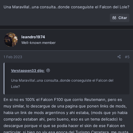
s
Una Maravilla!..una consulta..donde conseguiste el Falcon del Lole?
:
Citar
leandro1974
Well-known member
1 Feb 2023
#5
Verstappen33 dijo:
Una Maravilla!..una consulta..donde conseguiste el Falcon del
Lole?
En si no es 100% el Falcon F100 que corrio Reutemann, pero es
muy similar, lo descargue de una pagina que ponen links de mods,
habia un link de mods argentinos y ahi estaba, (mods que yo habia
comprado estaban ahi, pero bueno, eso es un tema delicado) lo
descargue porque vi que se podia hacer el skin de ese Falcon en
particular, si bien no viv esa epoca del Turismo Carretera, me gusta