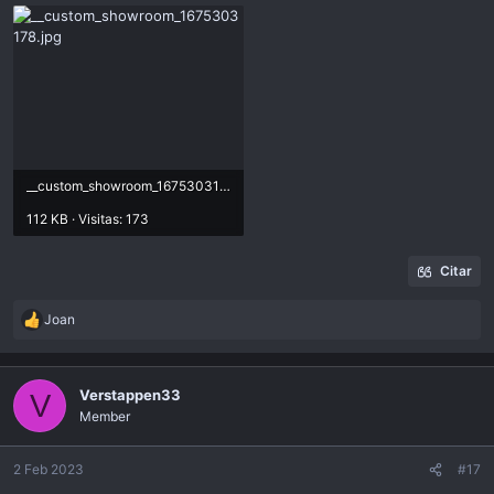
__custom_showroom_1675303178.jpg
112 KB · Visitas: 173
Citar
Joan
R
e
a
c
Verstappen33
V
t
Member
i
o
n
2 Feb 2023
#17
s