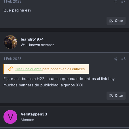
1 Feb 2023
#7
Que pagina es?
Citar
leandro1974
Well-known member
1 Feb 2023
#8
Crea una cuenta
para poder ver los enlaces.
Fijate ahi, busca a H22, lo unico que cuando entras al link hay
muchos banners de publicidad, algunos XXX
Citar
Verstappen33
V
Member