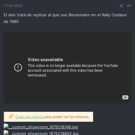
ó
1 Feb 2023
#1
n
El skin trata de replicar al que uso Reutemann en el Rally Codasur
de 1980
Crea una cuenta
para poder ver los enlaces.