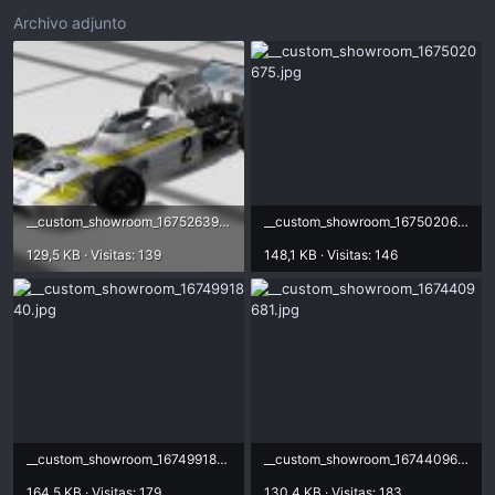
Archivo adjunto
__custom_showroom_1675263983.jpg
__custom_showroom_1675020675.jpg
129,5 KB · Visitas: 139
148,1 KB · Visitas: 146
__custom_showroom_1674991840.jpg
__custom_showroom_1674409681.jpg
164,5 KB · Visitas: 179
130,4 KB · Visitas: 183