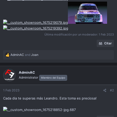
Última modificación por un moderador:
1 Feb 2023
Citar
AdminAC
and
Joan
R
e
a
c
AdminAC
t
Administrator
Miembro del Equipo
i
o
n
1 Feb 2023
#2
s
Cada dia te superas más Leandro. Esta toma es preciosa!
: