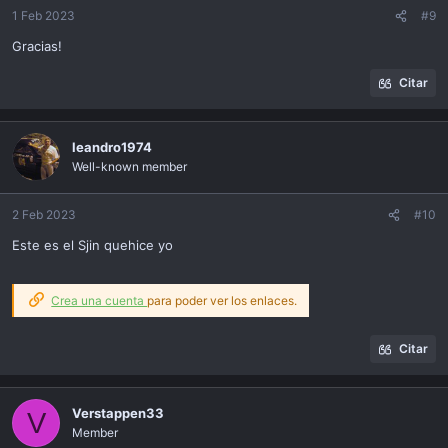
1 Feb 2023
#9
Gracias!
Citar
leandro1974
Well-known member
2 Feb 2023
#10
Este es el Sjin quehice yo
Crea una cuenta
para poder ver los enlaces.
Citar
Verstappen33
V
Member