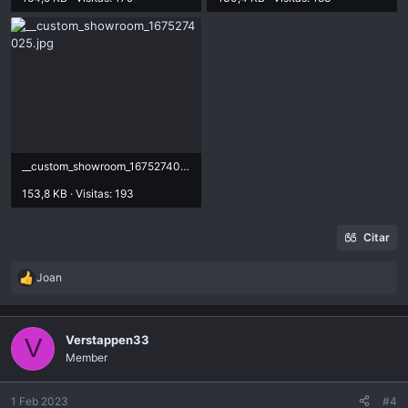
__custom_showroom_1675274025.jpg
153,8 KB · Visitas: 193
Citar
Joan
R
e
a
c
Verstappen33
V
t
Member
i
o
n
1 Feb 2023
#4