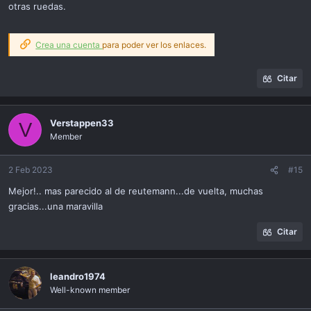
otras ruedas.
Crea una cuenta
para poder ver los enlaces.
Citar
Verstappen33
V
Member
2 Feb 2023
#15
Mejor!.. mas parecido al de reutemann...de vuelta, muchas
gracias...una maravilla
Citar
leandro1974
Well-known member