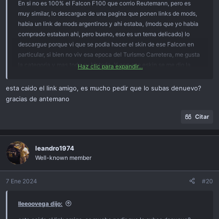
En si no es 100% el Falcon F100 que corrio Reutemann, pero es
muy similar, lo descargue de una pagina que ponen links de mods,
habia un link de mods argentinos y ahi estaba, (mods que yo habia
comprado estaban ahi, pero bueno, eso es un tema delicado) lo
descargue porque vi que se podia hacer el skin de ese Falcon en
particular, si bien no viv esa epoca del Turismo Carretera, me gusta
la categoria y mas todo su historia. Y con ese eskin se me dio la
Haz clic para expandir...
idea de tratar de hacer los autos que corrio el Lole.
El creador de ese Falcon es alguien que esta en Patreon, H22, se
esta caido el link amigo, es mucho pedir que lo subas denuevo?
hace llamar.
gracias de antemano
Citar
leandro1974
Well-known member
7 Ene 2024
#20
lleeoovega dijo: