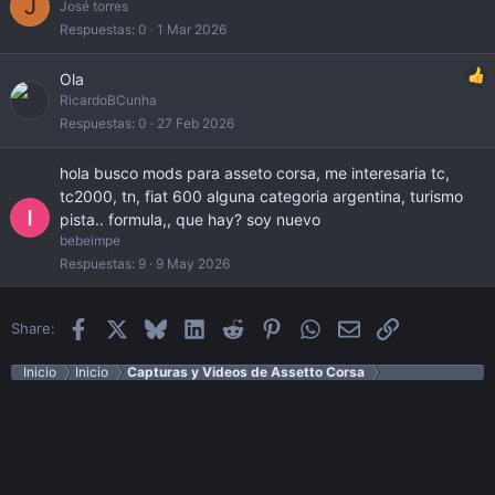
J
José torres
Respuestas
0
1 Mar 2026
Ola
RicardoBCunha
Respuestas
0
27 Feb 2026
hola busco mods para asseto corsa, me interesaria tc,
tc2000, tn, fiat 600 alguna categoria argentina, turismo
pista.. formula,, que hay? soy nuevo
bebeimpe
Respuestas
9
9 May 2026
Facebook
X
Bluesky
LinkedIn
Reddit
Pinterest
WhatsApp
Email
Enlace
Share:
Inicio
Inicio
Capturas y Videos de Assetto Corsa