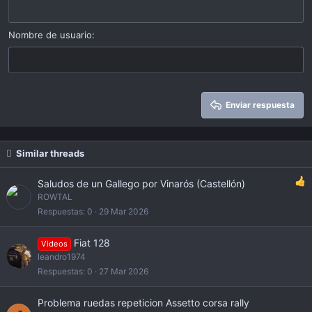
Outdent
12
Courier New
Alinear a derecha
Heading 2
15
Georgia
Justify text
Nombre de usuario
Heading 3
18
Tahoma
22
Times New Roman
26
Trebuchet MS
Enviar respuesta
Verdana
Similar threads
Saludos de un Gallego por Vinarós (Castellón)
ROWTAL
Respuestas
0
29 Mar 2026
Fiat 128
Videos
leandro1974
Respuestas
0
27 Mar 2026
Problema ruedas repeticion Assetto corsa rally