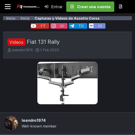
Entrar
Crear una cuenta
Inicio
Inicio
Capturas y Videos de Assetto Corsa
YT
IG
TG
Di
Fiat 131 Rally
Videos
E
F
leandro1974
1 Feb 2023
m
e
p
c
e
h
z
a
ó
d
e
e
l
p
t
u
e
b
m
l
a
i
c
a
leandro1974
c
Well-known member
i