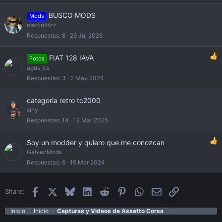
BUSCO MODS
Mods
martinfdzz
Respuestas
8
26 Jul 2026
FIAT 128 IAVA
Fotos
agus_cs
Respuestas
3
2 May 2024
categoria retro tc2000
siny
Respuestas
14
12 Mar 2025
Soy un modder y quiero que me conozcan
GalvezMods
Respuestas
6
19 Mar 2024
Facebook
X
Bluesky
LinkedIn
Reddit
Pinterest
WhatsApp
Email
Enlace
Share:
Inicio
Inicio
Capturas y Videos de Assetto Corsa