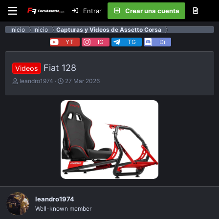
Entrar
Crear una cuenta
Inicio
Inicio
Capturas y Videos de Assetto Corsa
YT
IG
TG
Di
Fiat 128
Videos
E
F
leandro1974
27 Mar 2026
m
e
p
c
e
h
z
a
ó
d
e
e
l
p
t
u
e
b
m
l
a
i
c
a
leandro1974
c
Well-known member
i