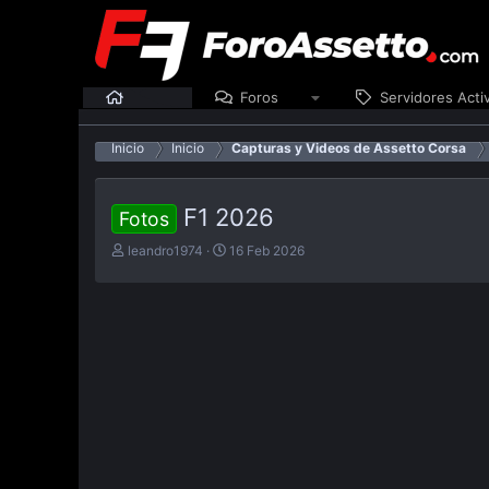
Inicio
Foros
Servidores Acti
Inicio
Inicio
Capturas y Videos de Assetto Corsa
F1 2026
Fotos
E
F
leandro1974
16 Feb 2026
m
e
p
c
e
h
z
a
ó
d
e
e
l
p
t
u
e
b
m
l
a
i
c