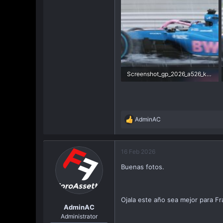
Screenshot_gp_2026_a526_ks_silverstone_15-1-126-6-59-19.jpg
147,7 KB · Visitas: 4
AdminAC
R
e
a
c
16 Feb 2026
t
Buenas fotos.
i
o
n
s
Ojala este año sea mejor para F
:
AdminAC
Administrator