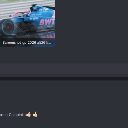
Screenshot_gp_2026_a526_ks_silverstone_15-1-126-7-1-6.jpg
139,2 KB · Visitas: 5
ranco Colapinto