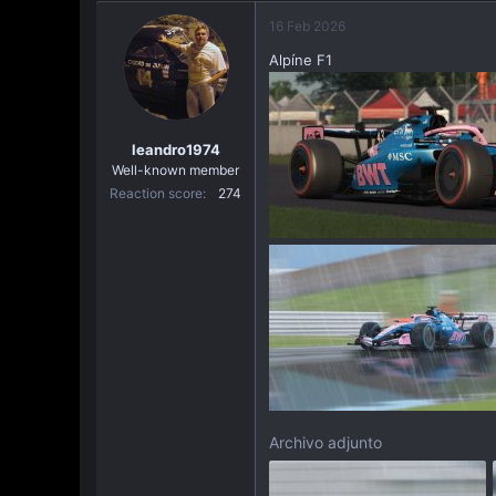
a
16 Feb 2026
c
i
Alpíne F1
ó
n
leandro1974
Well-known member
Reaction score
274
Archivo adjunto