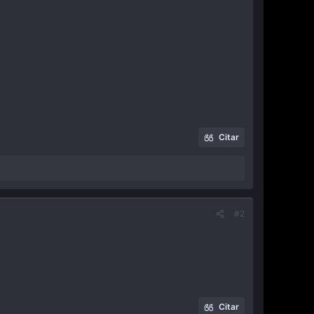
Citar
#2
Citar