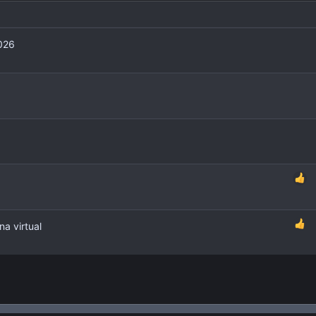
026
a virtual
nlace