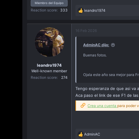
Miembro del Equipo
Reaction score
333
leandro1974
R
e
a
c
16 Feb 2026
t
i
AdminAC dijo:
o
n
Buenas fotos.
s
:
leandro1974
Well-known member
Ojala este año sea mejor para F
Reaction score
274
Tengo esperanza de que asi va a
Aca paso el link de ese F1 de las
Crea una cuenta
para poder v
AdminAC
R