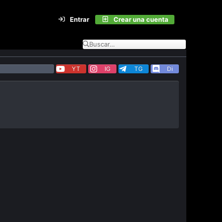
Entrar
Crear una cuenta
YT
IG
TG
Di