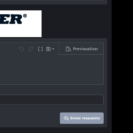
Previsualizar
Guardar borrador
…
Undo
Redo
Toggle BB code
Borradores
Eliminar borrador
Enviar respuesta