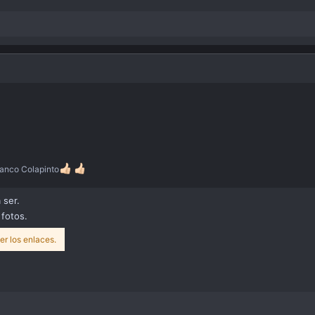
ranco Colapinto
 ser.
 fotos.
er los enlaces.