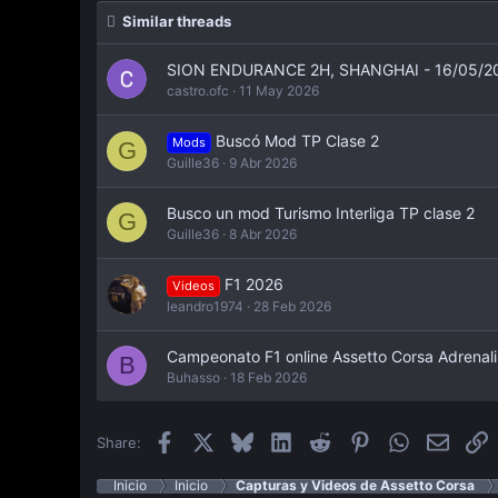
Similar threads
SION ENDURANCE 2H, SHANGHAI - 16/05/2
castro.ofc
11 May 2026
Buscó Mod TP Clase 2
Mods
G
Guille36
9 Abr 2026
Busco un mod Turismo Interliga TP clase 2
G
Guille36
8 Abr 2026
F1 2026
Videos
leandro1974
28 Feb 2026
Campeonato F1 online Assetto Corsa Adrenalin
B
Buhasso
18 Feb 2026
Facebook
X
Bluesky
LinkedIn
Reddit
Pinterest
WhatsApp
Email
E
Share:
Inicio
Inicio
Capturas y Videos de Assetto Corsa