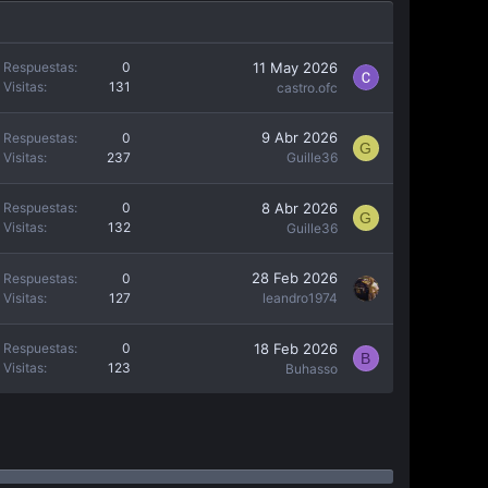
11 May 2026
Respuestas
0
Visitas
131
castro.ofc
9 Abr 2026
Respuestas
0
G
Visitas
237
Guille36
8 Abr 2026
Respuestas
0
G
Visitas
132
Guille36
28 Feb 2026
Respuestas
0
Visitas
127
leandro1974
18 Feb 2026
Respuestas
0
B
Visitas
123
Buhasso