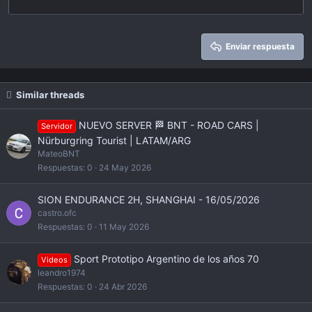
22
Times New Roman
26
Trebuchet MS
Enviar respuesta
Verdana
Similar threads
NUEVO SERVER 🏁 BNT - ROAD CARS |
Servidor
Nürburgring Tourist | LATAM/ARG
MateoBNT
Respuestas
0
24 May 2026
SION ENDURANCE 2H, SHANGHAI - 16/05/2026
castro.ofc
Respuestas
0
11 May 2026
Sport Prototipo Argentino de los años 70
Videos
leandro1974
Respuestas
0
24 Abr 2026