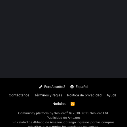
ForoAssetto2
Español
Contáctanos
Términos y reglas
Política de privacidad
Ayuda
Noticias
R
S
S
®
Community platform by XenForo
© 2010-2025 XenForo Ltd.
Publicidad de Amazon:
En calidad de Afiliado de Amazon, obtengo ingresos por las compras
adscritas que cumplen los requisitos aplicables.