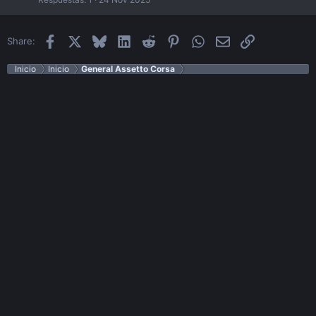
Facebook
X
Bluesky
LinkedIn
Reddit
Pinterest
WhatsApp
Email
Enlace
Share:
Inicio
Inicio
General Assetto Corsa