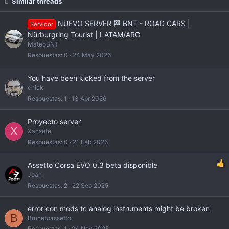
Similar threads
NUEVO SERVER 🏁 BNT - ROAD CARS |
Servidor
Nürburgring Tourist | LATAM/ARG
MateoBNT
Respuestas
0
24 May 2026
You have been kicked from the server
chick
Respuestas
1
13 Abr 2026
Proyecto server
X
Xanxete
Respuestas
0
21 Feb 2026
Assetto Corsa EVO 0.3 beta disponible
Joan
Respuestas
2
22 Sep 2025
error con mods tc analog instruments might be broken
B
Brunetoassetto
Respuestas
1
24 Nov 2025