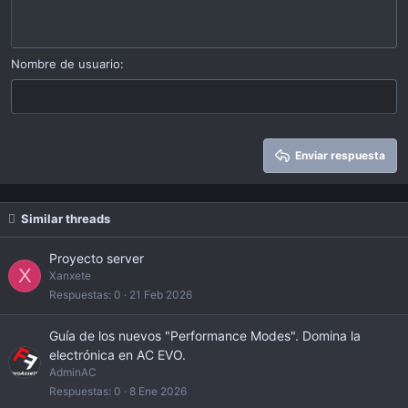
Indent
10
Eliminar borrador
Alinear a centro
Book Antiqua
Heading 1
Outdent
12
Courier New
Alinear a derecha
Heading 2
15
Georgia
Justify text
Nombre de usuario
Heading 3
18
Tahoma
22
Times New Roman
26
Trebuchet MS
Enviar respuesta
Verdana
Similar threads
Proyecto server
X
Xanxete
Respuestas
0
21 Feb 2026
Guía de los nuevos "Performance Modes". Domina la
electrónica en AC EVO.
AdminAC
Respuestas
0
8 Ene 2026