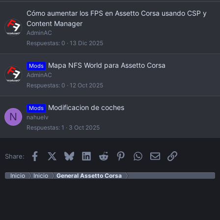
Cómo aumentar los FPS en Assetto Corsa usando CSP y
Content Manager
AdminAC
Respuestas
0
13 Dic 2025
Mapa NFS World para Assetto Corsa
Mods
AdminAC
Respuestas
0
12 Oct 2025
Modificacion de coches
Mods
N
nahuelv
Respuestas
1
3 Oct 2025
Facebook
X
Bluesky
LinkedIn
Reddit
Pinterest
WhatsApp
Email
Enlace
Share:
Inicio
Inicio
General Assetto Corsa