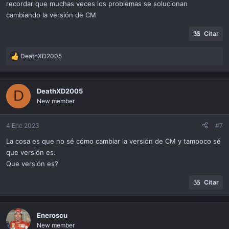
recordar que muchas veces los problemas se solucionan
cambiando la versión de CM
Citar
DeathXD2005
R
e
a
c
DeathXD2005
D
t
New member
i
o
n
4 Ene 2023
#7
s
La cosa es que no sé cómo cambiar la versión de CM y tampoco sé
:
que versión es.
Que versión es?
Citar
Eneroscu
New member