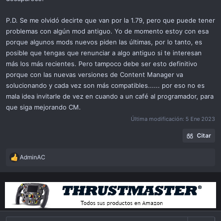
P.D. Se me olvidó decirte que van por la 1.79, pero que puede tener
problemas con algún mod antiguo. Yo de momento estoy con esa
porque algunos mods nuevos piden las últimas, por lo tanto, es
posible que tengas que renunciar a algo antiguo si te interesan
más los más recientes. Pero tampoco debe ser esto definitivo
porque con las nuevas versiones de Content Manager va
solucionando y cada vez son más compatibles...... por eso no es
mala idea invitarle de vez en cuando a un café al programador, para
que siga mejorando CM.
Última modificación:
5 Ene 2023
Citar
AdminAC
R
e
a
c
t
i
o