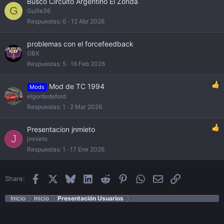
Busco Circuito Argentino El Zonda
G
Guille36
Respuestas
0
12 Abr 2026
problemas con el forcefeedback
OBX
Respuestas
5
16 Feb 2026
Mod de TC 1994
Mods
elgordodeford
Respuestas
1
2 Mar 2026
Presentacion jnmieto
J
jmnieto
Respuestas
1
17 Ene 2026
Facebook
X
Bluesky
LinkedIn
Reddit
Pinterest
WhatsApp
Email
Enlace
Share:
Inicio
Inicio
Presentación Usuarios