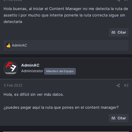
ó
n
Hola buenas, al iniciar el Content Manager no me detecta la ruta de
assetto i por mucho que intente ponerle la ruta correcta sigue sin
detectarla
Citar
AdminAC
R
e
a
c
AdminAC
t
Administrator
Miembro del Equipo
i
o
n
3 Feb 2022
#2
s
Hola, es difícil sin ver más datos.
:
¿puedes pegar aquí la ruta que pones en el content manager?
Citar