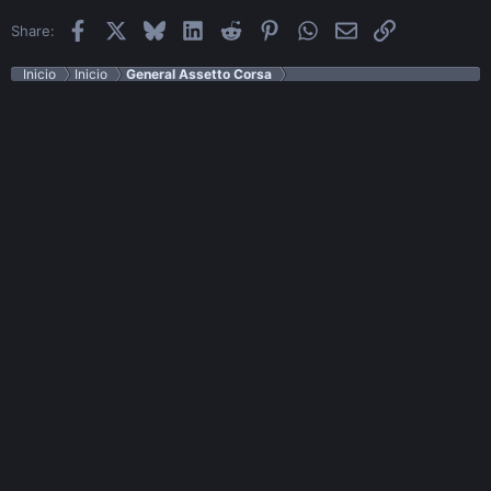
Facebook
X
Bluesky
LinkedIn
Reddit
Pinterest
WhatsApp
Email
Enlace
Share:
Inicio
Inicio
General Assetto Corsa