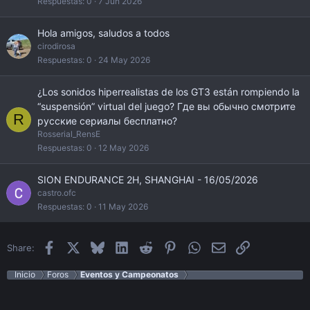
Respuestas
0
7 Jun 2026
Hola amigos, saludos a todos
cirodirosa
Respuestas
0
24 May 2026
¿Los sonidos hiperrealistas de los GT3 están rompiendo la
“suspensión” virtual del juego? Где вы обычно смотрите
R
русские сериалы бесплатно?
Rosserial_RensE
Respuestas
0
12 May 2026
SION ENDURANCE 2H, SHANGHAI - 16/05/2026
castro.ofc
Respuestas
0
11 May 2026
Facebook
X
Bluesky
LinkedIn
Reddit
Pinterest
WhatsApp
Email
Enlace
Share:
Inicio
Foros
Eventos y Campeonatos