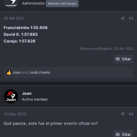
Administrator
Miembro del Equipo
25 Abr 2021
#5
Franciskinho 1:55.908
David G. 1:57.685
Carajo: 1:57.828
Última modificación:
25 Abr 2021
Citar
Joan
and
Jordi.chamo
R
e
a
c
Joan
t
Active member
i
o
n
12 May 2023
#6
s
Qué pasote, este fue el primer evento oficial no?
:
Citar