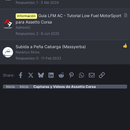
Respuestas
1
3 Abr 2024
A
Guia LFM AC - Tutorial Low Fuel MotorSport
Información
r
para Assetto Corsa
t
AdminAC
i
Respuestas
2
8 Jun 2025
c
l
Subida a Peña Cabarga (Massyerba)
e
Naranco Skins
Respuestas
0
11 Feb 2023
Facebook
X
Bluesky
LinkedIn
Reddit
Pinterest
WhatsApp
Email
Enlace
Share:
Inicio
Inicio
Capturas y Videos de Assetto Corsa