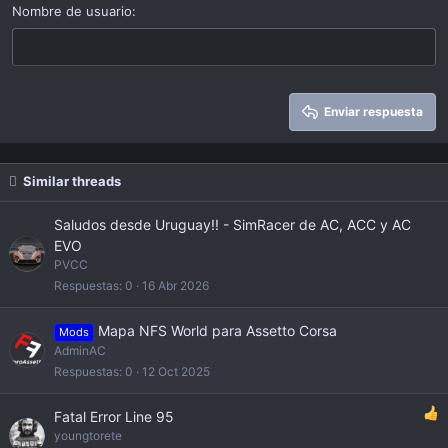
15
Georgia
Justify text
Nombre de usuario
Heading 3
18
Tahoma
22
Times New Roman
26
Trebuchet MS
Enviar respuesta
Verdana
Similar threads
Saludos desde Uruguay!! - SimRacer de AC, ACC y AC
EVO
PVCC
Respuestas
0
16 Abr 2026
Mapa NFS World para Assetto Corsa
Mods
AdminAC
Respuestas
0
12 Oct 2025
Fatal Error Line 95
youngtorete