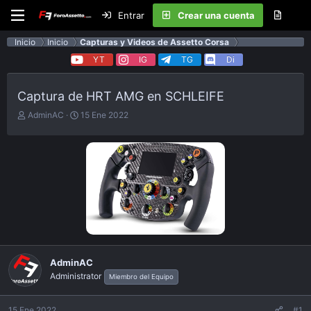
Entrar
Crear una cuenta
Inicio
Inicio
Capturas y Videos de Assetto Corsa
YT
IG
TG
Di
Captura de HRT AMG en SCHLEIFE
E
F
AdminAC
15 Ene 2022
m
e
p
c
e
h
z
a
ó
d
e
e
l
p
t
u
e
b
m
l
a
i
AdminAC
c
Administrator
a
Miembro del Equipo
c
i
15 Ene 2022
#1