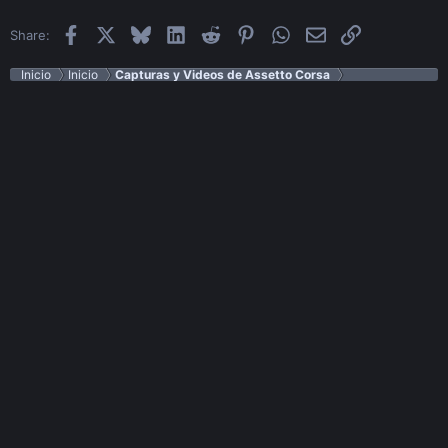
Facebook
X
Bluesky
LinkedIn
Reddit
Pinterest
WhatsApp
Email
Enlace
Share:
Inicio
Inicio
Capturas y Videos de Assetto Corsa