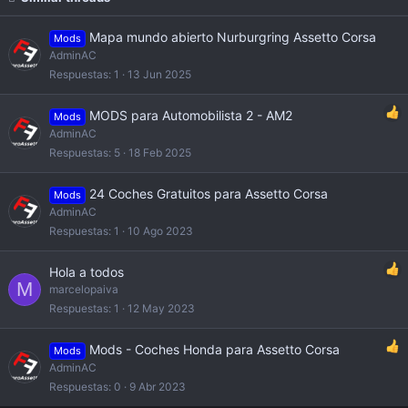
Mapa mundo abierto Nurburgring Assetto Corsa
Mods
AdminAC
Respuestas
1
13 Jun 2025
MODS para Automobilista 2 - AM2
Mods
AdminAC
Respuestas
5
18 Feb 2025
24 Coches Gratuitos para Assetto Corsa
Mods
AdminAC
Respuestas
1
10 Ago 2023
Hola a todos
M
marcelopaiva
Respuestas
1
12 May 2023
Mods - Coches Honda para Assetto Corsa
Mods
AdminAC
Respuestas
0
9 Abr 2023