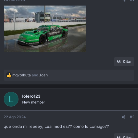
ó
n
Citar
mgvorkuta
and
Joan
R
e
a
c
lolero123
L
t
New member
i
o
n
22 Ago 2024
#2
s
que onda mi reeeey, cual mod es?? como lo consigo??
:
Citar