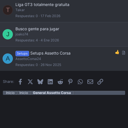
Liga GT3 totalmente gratuita
T
Takar
Respuestas
0
17 Feb 2026
Busco gente para jugar
J
joako74
Respuestas
4
4 Ene 2026
A
Setups Assetto Corsa
Setups
A
r
AssettoCorsa24
t
Respuestas
0
26 Nov 2025
i
c
l
Facebook
X
Bluesky
LinkedIn
Reddit
Pinterest
WhatsApp
Email
Enlace
Share:
e
Inicio
Inicio
General Assetto Corsa