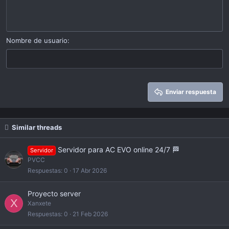
Indent
10
Eliminar borrador
Alinear a centro
Book Antiqua
Heading 1
Outdent
12
Courier New
Alinear a derecha
Heading 2
15
Georgia
Justify text
Nombre de usuario
Heading 3
18
Tahoma
22
Times New Roman
26
Trebuchet MS
Enviar respuesta
Verdana
Similar threads
Servidor para AC EVO online 24/7 🏁
Servidor
PVCC
Respuestas
0
17 Abr 2026
Proyecto server
X
Xanxete
Respuestas
0
21 Feb 2026