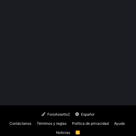
ForoAssetto2
Español
Contáctanos
Términos y reglas
Política de privacidad
Ayuda
Noticias
R