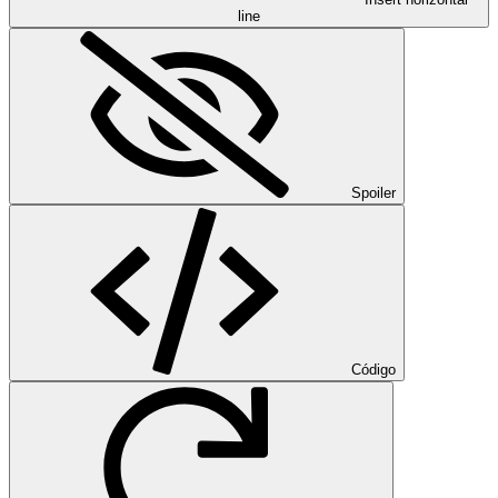
line
Spoiler
Código