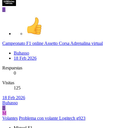
B
Campeonato F1 online Assetto Corsa Adrenalina virtual
Buhasso
18 Feb 2026
Respuestas
0
Visitas
125
18 Feb 2026
Buhasso
B
M
Volantes
Problema con volante Logitech g923
Miguel F1