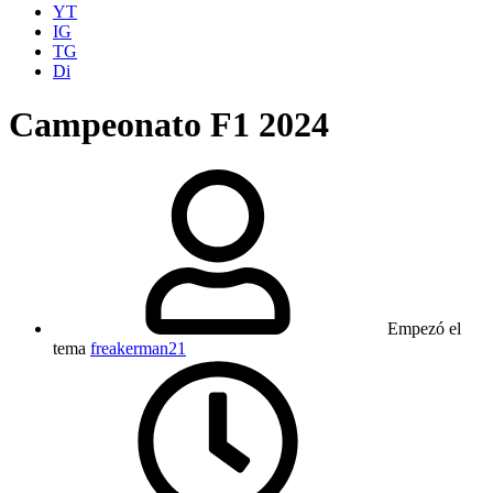
YT
IG
TG
Di
Campeonato F1 2024
Empezó el
tema
freakerman21