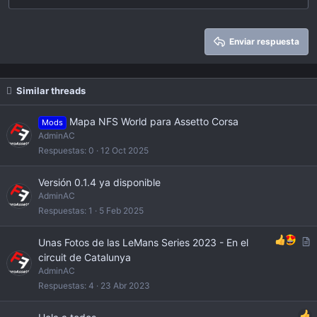
22
Times New Roman
26
Trebuchet MS
Enviar respuesta
Verdana
Similar threads
Mapa NFS World para Assetto Corsa
Mods
AdminAC
Respuestas
0
12 Oct 2025
Versión 0.1.4 ya disponible
AdminAC
Respuestas
1
5 Feb 2025
A
Unas Fotos de las LeMans Series 2023 - En el
r
circuit de Catalunya
t
AdminAC
i
Respuestas
4
23 Abr 2023
c
l