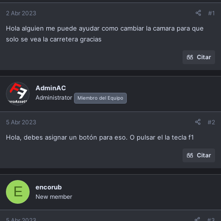
ó
n
2 Abr 2023
#1
Hola alguien me puede ayudar como cambiar la camara para que
solo se vea la carretera gracias
Citar
AdminAC
Administrator
Miembro del Equipo
5 Abr 2023
#2
Hola, debes asignar un botón para eso. O pulsar el la tecla f1
Citar
encorub
E
New member
5 Abr 2023
#3