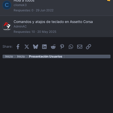
Hola a todos
e
C
cliomok3
Respuestas
0
29 Jun 2022
Comandos y atajos de teclado en Assetto Corsa
AdminAC
Respuestas
10
20 May 2025
Facebook
X
Bluesky
LinkedIn
Reddit
Pinterest
WhatsApp
Email
Enlace
Share:
Inicio
Inicio
Presentación Usuarios