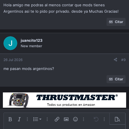
Hola amigo me podras al menos contar que mods tienes
Argentinos asi te lo pido por privado. desde ya Muchas Gracias!
Citar
juancito123
New member
26 Jul 2026
#9
me pasan mods argentinos?
Citar
Lista ordenada
Bold
Itálica
Más opciones…
List
Más opciones…
Insert link
Insert image
Emoticonos
Más opciones…
Undo
Más opciones
Previsu