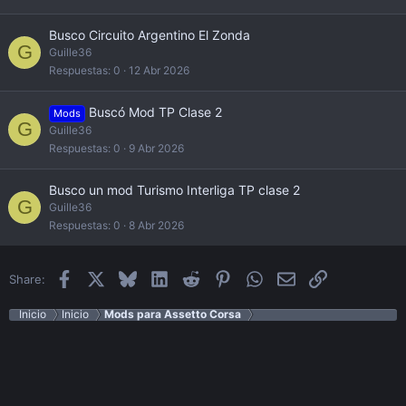
Busco Circuito Argentino El Zonda
G
Guille36
Respuestas
0
12 Abr 2026
Buscó Mod TP Clase 2
Mods
G
Guille36
Respuestas
0
9 Abr 2026
Busco un mod Turismo Interliga TP clase 2
G
Guille36
Respuestas
0
8 Abr 2026
Facebook
X
Bluesky
LinkedIn
Reddit
Pinterest
WhatsApp
Email
Enlace
Share:
Inicio
Inicio
Mods para Assetto Corsa