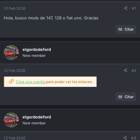
ó
n
12 Feb 2026
#1
Hola, busco mods de 147, 128 o fiat uno. Gracias
Citar
elgordodeford
New member
12 Feb 2026
#2
Crea una cuenta
para poder ver los enlaces.
Citar
elgordodeford
New member
12 Feb 2026
#3