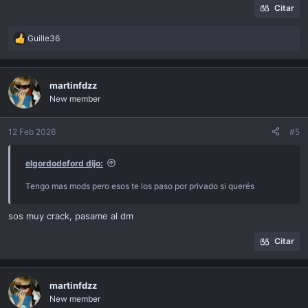
Citar
Guille36
R
e
a
c
martinfdzz
t
New member
i
o
n
12 Feb 2026
#5
s
:
elgordodeford dijo:
Tengo mas mods pero esos te los paso por privado si querés
sos muy crack, pasame al dm
Citar
martinfdzz
New member