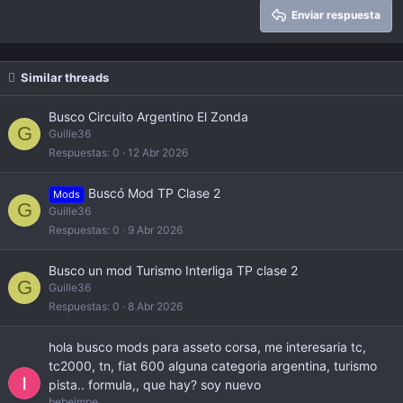
26
Trebuchet MS
Enviar respuesta
Verdana
Similar threads
Busco Circuito Argentino El Zonda
G
Guille36
Respuestas
0
12 Abr 2026
Buscó Mod TP Clase 2
Mods
G
Guille36
Respuestas
0
9 Abr 2026
Busco un mod Turismo Interliga TP clase 2
G
Guille36
Respuestas
0
8 Abr 2026
hola busco mods para asseto corsa, me interesaria tc,
tc2000, tn, fiat 600 alguna categoria argentina, turismo
pista.. formula,, que hay? soy nuevo
bebeimpe