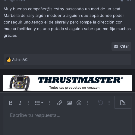
ó
n
Muy buenas compañer@s estoy buscando un mod de un seat
Marbella de rally algún modder o alguien que sepa donde poder
conseguir uno.tengo el de simrally pero rompe la dirección con
mucha facilidad y es una putada si alguien sabe que me fija muchas
gracias
Citar
AdminAC
R
e
a
c
t
i
o
n
Lista ordenada
Bold
Itálica
Más opciones…
List
Más opciones…
Insert link
Insert image
Emoticonos
Más opciones…
Undo
Más opciones
Previsu
s
:
Lista desordena
Escribe tu respuesta...
Alinear a izquierda
9
Normal
Guardar borrador
Arial
Tamaño
Alineamiento
Cita
Redo
Videos
Toggle BB code
Color de texto
Paragraph format
Insert table
Remover formato
Familia
Insert horizontal line
Borradores
Strike-through
Spoiler
Subrayar
Código
Inline code
Inline spoiler
Indent
10
Eliminar borrador
Alinear a centro
Book Antiqua
Heading 1
Outdent
12
Courier New
Alinear a derecha