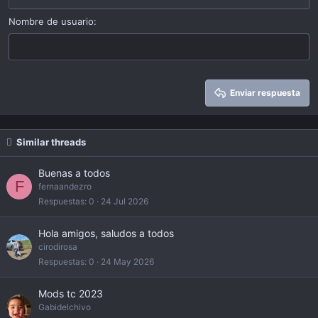
Heading 2
15
Georgia
Justify text
Nombre de usuario
Heading 3
18
Tahoma
22
Times New Roman
26
Trebuchet MS
Enviar respuesta
Verdana
Similar threads
Buenas a todos
F
fernaandezro
Respuestas
0
24 Jul 2026
Hola amigos, saludos a todos
cirodirosa
Respuestas
0
24 May 2026
Mods tc 2023
Gabidelchivo