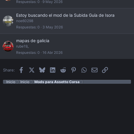
Respuestas
0
9 May 2026
Estoy buscando el mod de la Subida Guía de Isora
noe60298
Respuestas
0
3 May 2026
mapas de galicia
rube19_
Respuestas
0
16 Abr 2026
Facebook
X
Bluesky
LinkedIn
Reddit
Pinterest
WhatsApp
Email
Enlace
Share:
Inicio
Inicio
Mods para Assetto Corsa