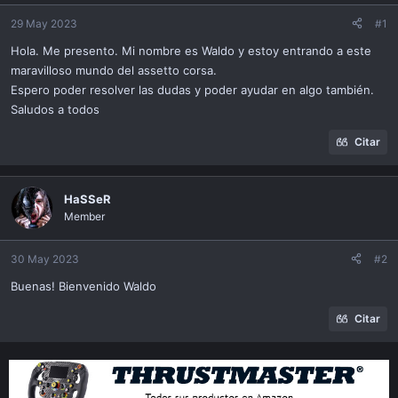
ó
n
29 May 2023
#1
Hola. Me presento. Mi nombre es Waldo y estoy entrando a este
maravilloso mundo del assetto corsa.
Espero poder resolver las dudas y poder ayudar en algo también.
Saludos a todos
Citar
HaSSeR
Member
30 May 2023
#2
Buenas! Bienvenido Waldo
Citar