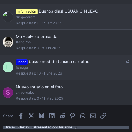
Buenos dias! USUARIO NUEVO
Información
diegocarera
Respuestas
1
27 Dic 2025
Me vuelvo a presentar
XanoRos
Respuestas
0
8 Jun 2025
L
busco mod de turismo carretera
Mods
F
o
fsmoga
c
Respuestas
10
1 Ene 2026
k
e
Nuevo usuario en el foro
d
S
snipercabe
Respuestas
0
11 May 2025
Facebook
X
Bluesky
LinkedIn
Reddit
Pinterest
WhatsApp
Email
Enlace
Share:
Inicio
Inicio
Presentación Usuarios