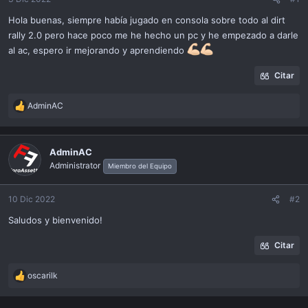
ó
n
Hola buenas, siempre había jugado en consola sobre todo al dirt
rally 2.0 pero hace poco me he hecho un pc y he empezado a darle
al ac, espero ir mejorando y aprendiendo
Citar
AdminAC
R
e
a
c
AdminAC
t
Administrator
Miembro del Equipo
i
o
n
10 Dic 2022
#2
s
Saludos y bienvenido!
:
Citar
oscarilk
R
e
a