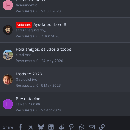
F
fernaandezro
Respuestas
0
24 Jul 2026
Ayuda por favor!!
Volantes
aedulehagustado_
Respuestas
0
7 Jun 2026
Hola amigos, saludos a todos
cirodirosa
Respuestas
0
24 May 2026
Mods tc 2023
Gabidelchivo
Respuestas
0
9 May 2026
Presentación
F
Fabián Pizzutti
Respuestas
0
27 Abr 2026
Facebook
X
Bluesky
LinkedIn
Reddit
Pinterest
WhatsApp
Email
Enlace
Share: