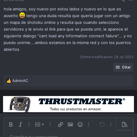
ó
n
hola amigos, soy nuevo por estos lados y nuevo en lo que es
assetto
tengo una duda resulta que queria jugar con un amigo
un mapa de shotoku online y resulta que cuando selecciono
servidores y le envio el link para que se pueda unir, le aparece el
siguiente dialogo "cant load any information connect failure"... y no
puedo unirme....ambos estamos en la misma red y con los puertos
abiertos
Última modificación:
29 Jul 2023
Citar
AdminAC
R
e
a
c
t
i
o
n
Lista ordenada
Bold
Itálica
Más opciones…
List
Más opciones…
Insert link
Insert image
Emoticonos
Más opciones…
Undo
Más opciones
Previsu
s
:
Lista desordena
Escribe tu respuesta...
Alinear a izquierda