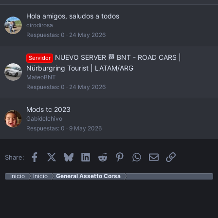
Hola amigos, saludos a todos
cirodirosa
Respuestas
0
24 May 2026
NUEVO SERVER 🏁 BNT - ROAD CARS |
Servidor
Nürburgring Tourist | LATAM/ARG
MateoBNT
Respuestas
0
24 May 2026
Mods tc 2023
Gabidelchivo
Respuestas
0
9 May 2026
Facebook
X
Bluesky
LinkedIn
Reddit
Pinterest
WhatsApp
Email
Enlace
Share:
Inicio
Inicio
General Assetto Corsa