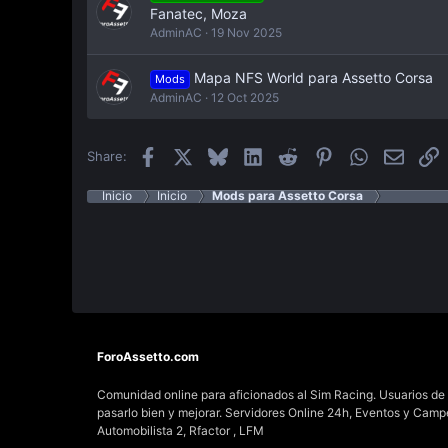
Fanatec, Moza
AdminAC
19 Nov 2025
Mapa NFS World para Assetto Corsa
Mods
AdminAC
12 Oct 2025
Facebook
X
Bluesky
LinkedIn
Reddit
Pinterest
WhatsApp
Email
E
Share:
Inicio
Inicio
Mods para Assetto Corsa
ForoAssetto.com
Comunidad online para aficionados al Sim Racing. Usuarios de t
pasarlo bien y mejorar. Servidores Online 24h, Eventos y Cam
Automobilista 2, Rfactor , LFM