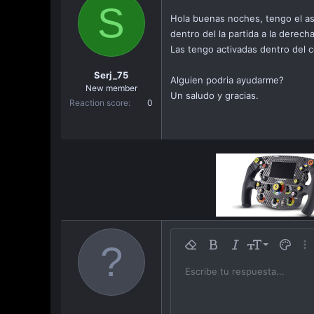
S
a
Hola buenas noches, tengo el as
c
dentro del la partida a la derec
i
ó
Las tengo activadas dentro del 
n
Serj_75
Alguien podria ayudarme?
New member
Un saludo y gracias.
Reaction score
0
9
Remover formato
Bold
Itálica
Tamaño
Color d
Más
10
Escribe tu respuesta...
Arial
Familia
Insert horizontal line
Spoiler
Strike-through
Código
Subrayar
Inline code
Inline sp
12
Book Antiqua
15