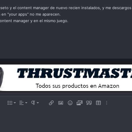
seto y el content manager de nuevo recien instalados, y me descargos a
ha en "your apps" no me aparecen.
content manager y en el mismo juego.
Alinear a izquierda
Normal
Lista ordenada
e texto
 opciones…
List
Alineamiento
Paragraph format
Insert link
Insert image
Emoticonos
Videos
Cita
Insert table
Más opciones
Alinear a centro
Lista desordena
Heading 1
oiler
Alinear a derecha
Indent
Heading 2