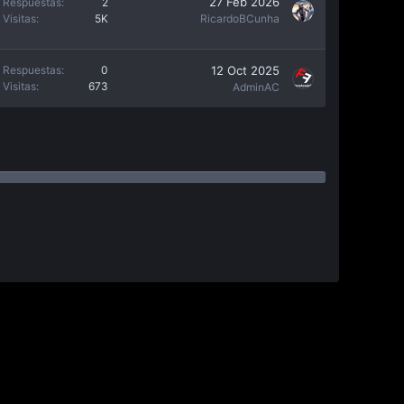
27 Feb 2026
Respuestas
2
Visitas
5K
RicardoBCunha
12 Oct 2025
Respuestas
0
Visitas
673
AdminAC