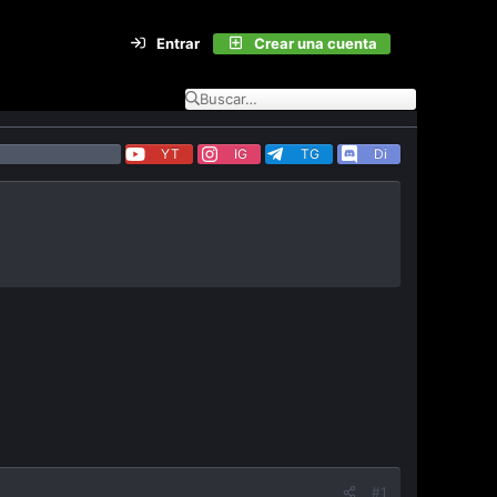
Entrar
Crear una cuenta
YT
IG
TG
Di
#1