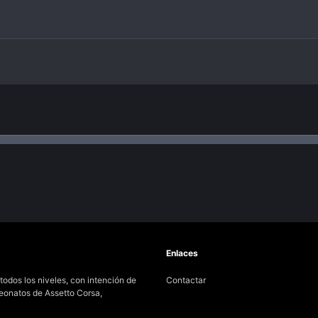
r
t
i
c
l
e
nlace
Enlaces
odos los niveles, con intención de
Contactar
peonatos de Assetto Corsa,