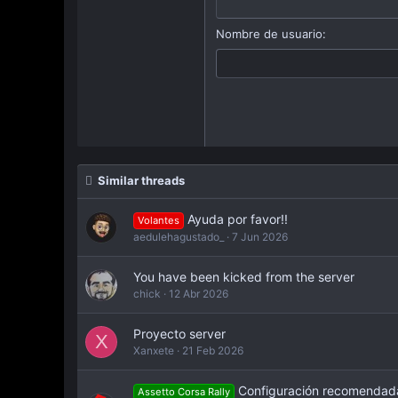
Courier New
18
Georgia
Nombre de usuario
22
Tahoma
26
Times New Roman
Trebuchet MS
Verdana
Similar threads
Ayuda por favor!!
Volantes
aedulehagustado_
7 Jun 2026
You have been kicked from the server
chick
12 Abr 2026
Proyecto server
X
Xanxete
21 Feb 2026
Configuración recomendada 
Assetto Corsa Rally