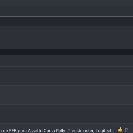
Justify text
Outdent
Heading 3
A
de FFB para Assetto Corsa Rally, Thrustmaster, Logitech,