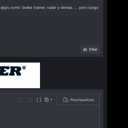
pps como: brake trainer, radar y demas..... pero luego
Citar
Previsualizar
Guardar borrador
…
Undo
Redo
Toggle BB code
Borradores
Eliminar borrador