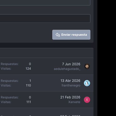
Enviar respuesta
7 Jun 2026
Respuestas
0
Visitas
124
aedulehagustado_
13 Abr 2026
Respuestas
1
Visitas
110
franthenegro
21 Feb 2026
Respuestas
0
X
Visitas
111
Xanxete