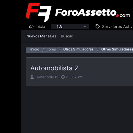
Inicio
Foros
Servidores Activ
Nuevos Mensajes
Buscar
Inicio
Foros
Otros Simuladores
Otros Simuladore
Automobilista 2
E
F
Lewisnorris33
2 Jul 2025
m
e
p
c
e
h
z
a
ó
d
e
e
l
p
t
u
e
b
m
l