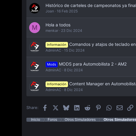
Histórico de carteles de campeonatos ya fina
Joan
16 Feb 2025
Hola a todos
M
menkar
23 Dic 2024
Comandos y atajos de teclado en
Información
AdminAC
15 Dic 2024
MODS para Automobilista 2 - AM2
Mods
AdminAC
8 Dic 2024
Content Manager en Automobilist
Información
AdminAC
8 Dic 2024
Facebook
X
Bluesky
LinkedIn
Reddit
Pinterest
WhatsApp
Email
E
Share:
Inicio
Foros
Otros Simuladores
Otros Simuladore