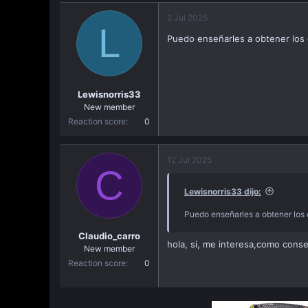
a
i
2 Jul 2025
c
L
a
Puedo enseñarles a obtener los 
c
i
ó
n
Lewisnorris33
New member
Reaction score
0
12 Jul 2025
C
Lewisnorris33 dijo:
Puedo enseñarles a obtener los 
Claudio_carro
hola, si, me interesa,como conse
New member
Reaction score
0