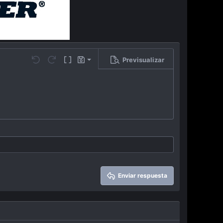
Previsualizar
Guardar borrador
…
Undo
Redo
Toggle BB code
Borradores
Eliminar borrador
Enviar respuesta