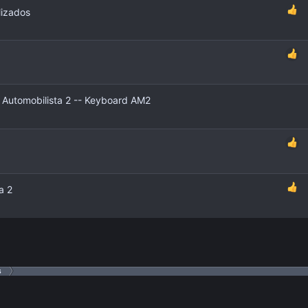
lizados
 Automobilista 2 -- Keyboard AM2
a 2
nlace
s