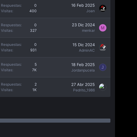
16 Feb 2025
Respuestas
0
Visitas
400
Joan
23 Dic 2024
Respuestas
0
M
Visitas
327
menkar
15 Dic 2024
Respuestas
0
Visitas
931
AdminAC
18 Feb 2025
Respuestas
5
J
Visitas
7K
Jordanpucela
27 Abr 2025
Respuestas
2
Visitas
1K
Pedrito_1986