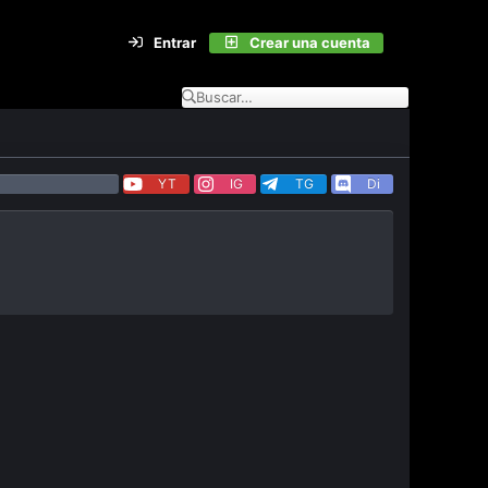
Entrar
Crear una cuenta
YT
IG
TG
Di