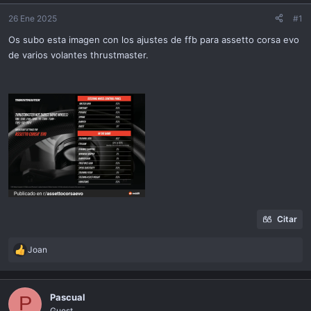
ó
n
26 Ene 2025
#1
Os subo esta imagen con los ajustes de ffb para assetto corsa evo
de varios volantes thrustmaster.
Citar
Joan
R
e
a
c
Pascual
P
t
Guest