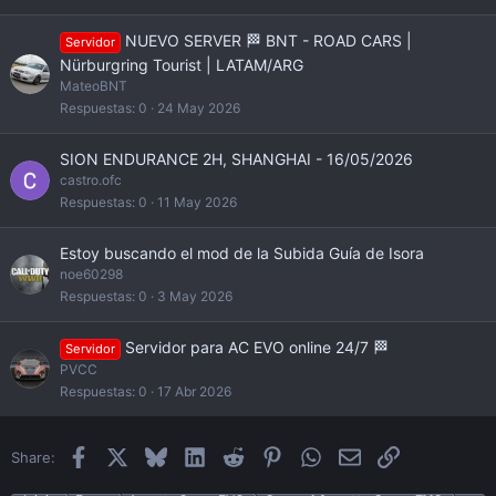
NUEVO SERVER 🏁 BNT - ROAD CARS |
Servidor
Nürburgring Tourist | LATAM/ARG
MateoBNT
Respuestas
0
24 May 2026
SION ENDURANCE 2H, SHANGHAI - 16/05/2026
castro.ofc
Respuestas
0
11 May 2026
Estoy buscando el mod de la Subida Guía de Isora
noe60298
Respuestas
0
3 May 2026
Servidor para AC EVO online 24/7 🏁
Servidor
PVCC
Respuestas
0
17 Abr 2026
Facebook
X
Bluesky
LinkedIn
Reddit
Pinterest
WhatsApp
Email
Enlace
Share: