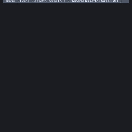
Inicio
Foros
Assetto Corsa EVO
General Assetto Corsa EVO