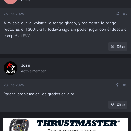
i
o
n
26 Ene 2025
#2
s
A mi sale que el volante lo tengo girado, y realmente lo tengo
:
recto. Es el T300rs GT. Todavía sigo sin poder jugar con él desde q
compré el EVO
Citar
Joan
Active member
28 Ene 2025
#3
Parece problema de los grados de giro
Citar