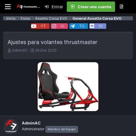
Entrar
Crear una cuenta
Inicio
Foros
Assetto Corsa EVO
General Assetto Corsa EVO
YT
IG
TG
Di
Ajustes para volantes thrustmaster
E
F
AdminAC
26 Ene 2025
m
e
p
c
e
h
z
a
ó
d
e
e
l
p
t
u
e
b
m
l
a
i
c
a
AdminAC
c
Administrator
Miembro del Equipo
i