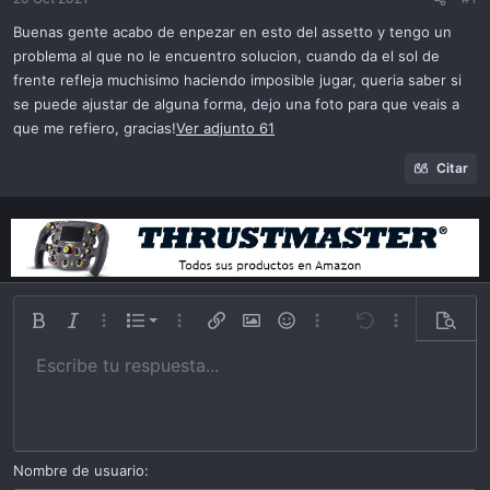
ó
n
Buenas gente acabo de enpezar en esto del assetto y tengo un
problema al que no le encuentro solucion, cuando da el sol de
frente refleja muchisimo haciendo imposible jugar, queria saber si
se puede ajustar de alguna forma, dejo una foto para que veais a
que me refiero, gracias!
Ver adjunto 61
Citar
Lista ordenada
Bold
Itálica
Más opciones…
List
Más opciones…
Insert link
Insert image
Emoticonos
Más opciones…
Undo
Más opciones
Previsu
Lista desordena
Escribe tu respuesta...
Alinear a izquierda
9
Normal
Guardar borrador
Arial
Tamaño
Alineamiento
Cita
Redo
Videos
Toggle BB code
Color de texto
Paragraph format
Insert table
Remover formato
Familia
Insert horizontal line
Borradores
Strike-through
Spoiler
Subrayar
Código
Inline code
Inline spoiler
Indent
10
Eliminar borrador
Alinear a centro
Book Antiqua
Heading 1
Outdent
12
Courier New
Alinear a derecha
Heading 2
15
Georgia
Justify text
Nombre de usuario
Heading 3