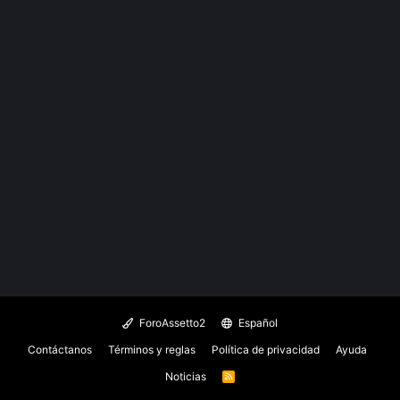
ForoAssetto2
Español
Contáctanos
Términos y reglas
Política de privacidad
Ayuda
Noticias
R
S
S