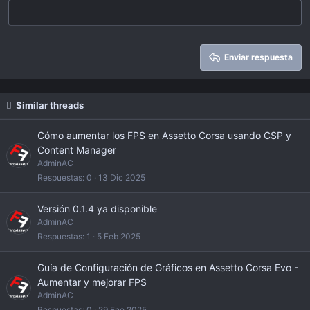
18
Tahoma
22
Times New Roman
26
Trebuchet MS
Enviar respuesta
Verdana
Similar threads
Cómo aumentar los FPS en Assetto Corsa usando CSP y
Content Manager
AdminAC
Respuestas
0
13 Dic 2025
Versión 0.1.4 ya disponible
AdminAC
Respuestas
1
5 Feb 2025
Guía de Configuración de Gráficos en Assetto Corsa Evo -
Aumentar y mejorar FPS
AdminAC
Respuestas
0
29 Ene 2025