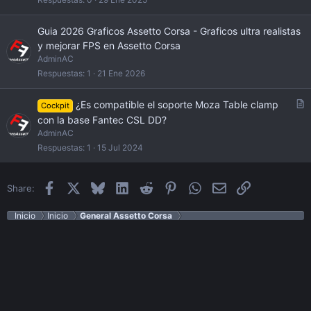
Guia 2026 Graficos Assetto Corsa - Graficos ultra realistas
y mejorar FPS en Assetto Corsa
AdminAC
Respuestas
1
21 Ene 2026
A
¿Es compatible el soporte Moza Table clamp
Cockpit
r
con la base Fantec CSL DD?
t
AdminAC
i
Respuestas
1
15 Jul 2024
c
l
e
Facebook
X
Bluesky
LinkedIn
Reddit
Pinterest
WhatsApp
Email
Enlace
Share:
Inicio
Inicio
General Assetto Corsa