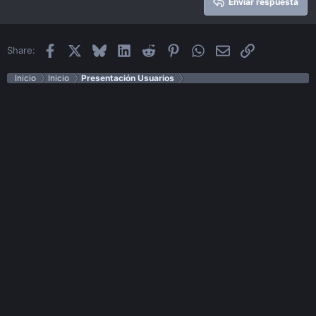
Enviar respuesta
Verdana
Facebook
X
Bluesky
LinkedIn
Reddit
Pinterest
WhatsApp
Email
Enlace
Share:
Inicio
Inicio
Presentación Usuarios