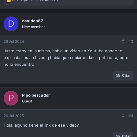
R
e
a
c
davidep87
D
t
New member
i
o
n
29 Jul 2024
#3
s
Justo estoy en la misma, había un vídeo en Youtube donde te
:
explicaba los archivos q había que copiar de la carpeta data, pero
no lo encuentro
Citar
Pipo pescador
P
Guest
26 Jul 2025
#4
Hola, alguno tiene el link de ese video?
Citar