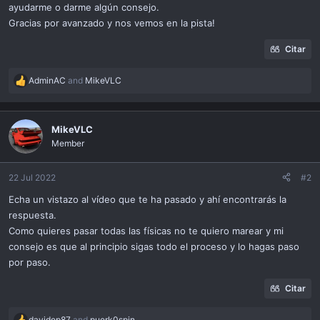
ayudarme o darme algún consejo.
Gracias por avanzado y nos vemos en la pista!
Citar
AdminAC
and
MikeVLC
R
e
a
c
MikeVLC
t
Member
i
o
n
22 Jul 2022
#2
s
Echa un vistazo al vídeo que te ha pasado y ahí encontrarás la
:
respuesta.
Como quieres pasar todas las físicas no te quiero marear y mi
consejo es que al principio sigas todo el proceso y lo hagas paso
por paso.
Citar
davidep87
and
puerk0spin