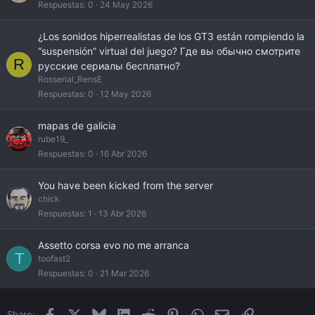
Respuestas
0
24 May 2026
¿Los sonidos hiperrealistas de los GT3 están rompiendo la
“suspensión” virtual del juego? Где вы обычно смотрите
R
русские сериалы бесплатно?
Rosserial_RensE
Respuestas
0
12 May 2026
mapas de galicia
rube19_
Respuestas
0
16 Abr 2026
You have been kicked from the server
chick
Respuestas
1
13 Abr 2026
Assetto corsa evo no me arranca
T
toofast2
Respuestas
0
21 Mar 2026
Facebook
X
Bluesky
LinkedIn
Reddit
Pinterest
WhatsApp
Email
Enlace
Share: