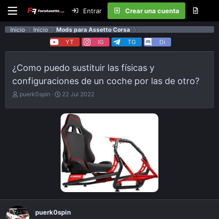
Entrar
Crear una cuenta
Inicio
Inicio
Mods para Assetto Corsa
YT
IG
TG
Di
¿Como puedo sustituir las físicas y
configuraciones de un coche por las de otro?
E
F
puerk0spin
22 Jul 2022
m
e
p
c
e
h
z
a
ó
d
e
e
l
p
t
u
e
b
m
l
a
i
c
a
puerk0spin
c