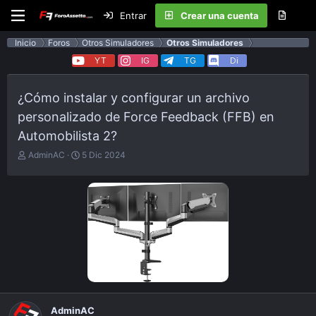
Entrar
Crear una cuenta
Inicio
Foros
Otros Simuladores
Otros Simuladores
YT
IG
TG
Di
¿Cómo instalar y configurar un archivo
personalizado de Force Feedback (FFB) en
Automobilista 2?
E
F
AdminAC
5 Dic 2024
m
e
p
c
e
h
z
a
ó
d
e
e
l
p
t
u
e
b
m
l
a
i
c
AdminAC