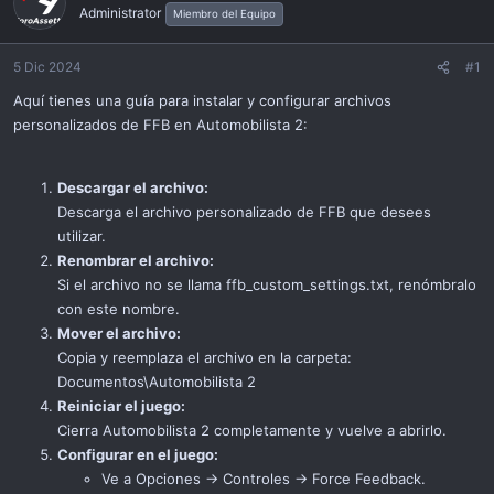
a
Administrator
Miembro del Equipo
c
i
ó
5 Dic 2024
#1
n
Aquí tienes una guía para instalar y configurar archivos
personalizados de FFB en Automobilista 2:
Descargar el archivo:
Descarga el archivo personalizado de FFB que desees
utilizar.
Renombrar el archivo:
Si el archivo no se llama ffb_custom_settings.txt, renómbralo
con este nombre.
Mover el archivo:
Copia y reemplaza el archivo en la carpeta:
Documentos\Automobilista 2
Reiniciar el juego:
Cierra Automobilista 2 completamente y vuelve a abrirlo.
Configurar en el juego:
Ve a Opciones -> Controles -> Force Feedback.