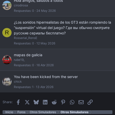
Hola amigos, saludos a todos
cirodirosa
Respuestas
0
24 May 2026
¿Los sonidos hiperrealistas de los GT3 están rompiendo la
“suspensión” virtual del juego? Где вы обычно смотрите
R
русские сериалы бесплатно?
Rosserial_RensE
Respuestas
0
12 May 2026
mapas de galicia
rube19_
Respuestas
0
16 Abr 2026
You have been kicked from the server
chick
Respuestas
1
13 Abr 2026
Facebook
X
Bluesky
LinkedIn
Reddit
Pinterest
WhatsApp
Email
Enlace
Share:
Inicio
Foros
Otros Simuladores
Otros Simuladores