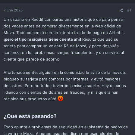
i
ó
7 Ene 2025
#1
n
Un usuario en Reddit compartió una historia que da para pensar
dos veces antes de comprar directamente en la web oficial de
Moza. Todo comenzó con un intento fallido de pago en Airbnb...
¡pero el tipo ni siquiera tiene cuenta ahí!
Resulta que usó su
tarjeta para comprar un volante R5 de Moza, y poco después
comenzaron los problemas: cargos fraudulentos y un servicio al
cliente que parece de adorno.
Afortunadamente, alguien en la comunidad le avisó de la movida,
bloqueó su tarjeta para compras por internet, y evitó mayores
desastres. Pero no todos tuvieron la misma suerte. Hay usuarios
lidiando con cientos de dólares en fraudes, ¡y ni siquiera han
recibido sus productos aún!
¿Qué está pasando?​
Todo apunta a problemas de seguridad en el sistema de pagos de
la web de Moza. Algunos usuarios dicen que usan plugins de