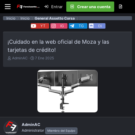
Entrar
Crear una cuenta
Inicio
Inicio
General Assetto Corsa
YT
IG
TG
Di
¡Cuidado en la web oficial de Moza y las
tarjetas de crédito!
E
F
AdminAC
7 Ene 2025
m
e
p
c
e
h
z
a
ó
d
e
e
l
p
t
u
e
b
m
l
a
i
c
AdminAC
a
Administrator
Miembro del Equipo
c