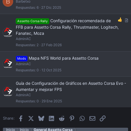
B
Barbetxo
Respuestas
6
27 Dic 2025
A
Configuración recomendada de
Assetto Corsa Rally
r
FFB para Assetto Corsa Rally, Thrustmaster, Logitech,
t
Fanatec, Moza
i
AdminAC
c
Respuestas
2
27 Feb 2026
l
e
Mapa NFS World para Assetto Corsa
Mods
AdminAC
Respuestas
0
12 Oct 2025
Guía de Configuración de Gráficos en Assetto Corsa Evo -
Aumentar y mejorar FPS
AdminAC
Respuestas
0
29 Ene 2025
Facebook
X
Bluesky
LinkedIn
Reddit
Pinterest
WhatsApp
Email
Enlace
Share:
Inicio
Inicio
General Assetto Corsa