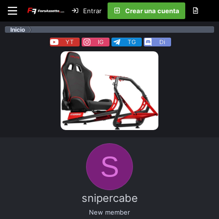
Entrar
Crear una cuenta
Inicio
YT
IG
TG
Di
S
snipercabe
New member