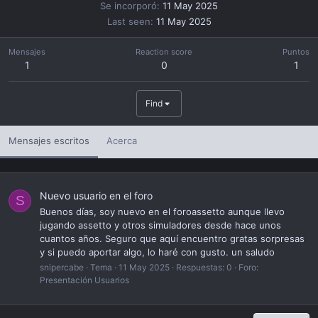
Se incorporó
11 May 2025
Last seen
11 May 2025
Mensajes
Reaction score
Puntos
1
0
1
Find
Mensajes escritos
Acerca
Nuevo usuario en el foro
S
Buenos días, soy nuevo en el foroassetto aunque llevo
jugando assetto y otros simuladores desde hace unos
cuantos años. Seguro que aquí encuentro gratas sorpresas
y si puedo aportar algo, lo haré con gusto. un saludo
snipercabe
Tema
11 May 2025
Respuestas: 0
Foro:
Presentación Usuarios