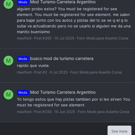
Mod Turismo Carretera Argentino
Mods
M
alguien probo estos? You must be registered for see
element. You must be registered for see element. me salen
para bajar junto con los autos y pistas del tc se ve q el q lo
sube va actualizando pero no se usarlo si alguien me da una
manito buenisimo
maxiford
Post #362
10 Jul 2025
Foro:
Mods para Assetto Corsa
busco mod de turismo carretera
Mods
M
rapido que vuela:
maxiford
Post #2
9 Jul 2025
Foro:
Mods para Assetto Corsa
Mod Turismo Carretera Argentino
Mods
M
Yo tengo estos que hay pistas tambien por si les sirven You
must be registered for see element.
maxiford
Post #355
16 Jun 2025
Foro:
Mods para Assetto Corsa
See more