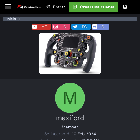
Entrar
Crear una cuenta
Inicio
YT
IG
TG
Di
M
maxiford
Member
Se incorporó
10 Feb 2024