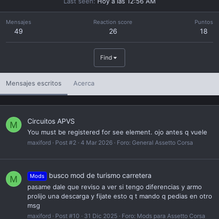
Last seen
Hoy a las 12:56 AM
Mensajes
Reaction score
Puntos
49
26
18
Find
Mensajes escritos
Acerca
Circuitos APVS
M
You must be registered for see element. ojo antes q vuele
maxiford
Post #2
4 Mar 2026
Foro:
General Assetto Corsa
busco mod de turismo carretera
Mods
M
pasame dale que reviso a ver si tengo diferencias y armo
prolijo una descarga y fijate esto q t mando q pedias en otro
msg
maxiford
Post #10
31 Dic 2025
Foro:
Mods para Assetto Corsa