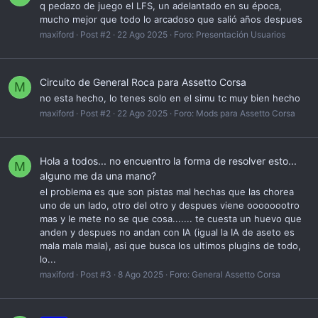
q pedazo de juego el LFS, un adelantado en su época,
mucho mejor que todo lo arcadoso que salió años despues
maxiford
Post #2
22 Ago 2025
Foro:
Presentación Usuarios
Circuito de General Roca para Assetto Corsa
M
no esta hecho, lo tenes solo en el simu tc muy bien hecho
maxiford
Post #2
22 Ago 2025
Foro:
Mods para Assetto Corsa
Hola a todos... no encuentro la forma de resolver esto...
M
alguno me da una mano?
el problema es que son pistas mal hechas que las chorea
uno de un lado, otro del otro y despues viene oooooootro
mas y le mete no se que cosa....... te cuesta un huevo que
anden y despues no andan con IA (igual la IA de aseto es
mala mala mala), asi que busca los ultimos plugins de todo,
lo...
maxiford
Post #3
8 Ago 2025
Foro:
General Assetto Corsa