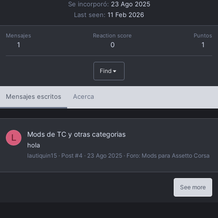
Se incorporó
23 Ago 2025
Last seen
11 Feb 2026
Mensajes
Reaction score
Puntos
1
0
1
Find
Mensajes escritos
Acerca
Mods de TC y otras categorias
L
hola
lautiquin15
Post #4
23 Ago 2025
Foro:
Mods para Assetto Corsa
See more