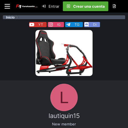
Entrar
Crear una cuenta
Inicio
YT
IG
TG
Di
L
lautiquin15
New member