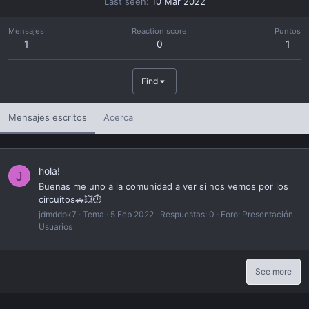
Last seen
10 Mar 2022
Mensajes
Reaction score
Puntos
1
0
1
Find
Mensajes escritos
Acerca
hola!
J
Buenas me uno a la comunidad a ver si nos vemos por los
circuitos🚗💥⏱
jdmddpk7
Tema
5 Feb 2022
Respuestas: 0
Foro:
Presentación
Usuarios
See more