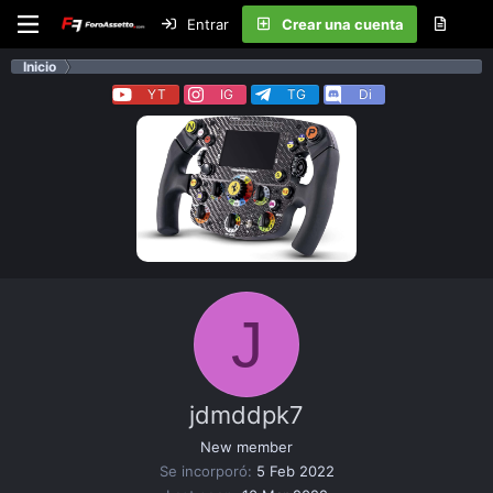
Entrar
Crear una cuenta
Inicio
YT
IG
TG
Di
J
jdmddpk7
New member
Se incorporó
5 Feb 2022