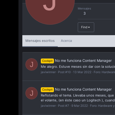
Mensajes
3
Find
Mensajes escritos
Acerca
No me funciona Content Manager
Cockpit
J
Me alegro. Estuve meses sin dar con la soluci
javiwinner
Post #10
13 Mar 2022
Foro:
Hardware 
No me funciona Content Manager
Cockpit
J
Reflotando el tema. Llevaba unos meses, que 
el volante, (en éste caso un Logitech ), cuan
javiwinner
Post #7
9 Mar 2022
Foro:
Hardware y 