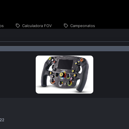
os
Calculadora FOV
Campeonatos
022