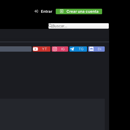
Entrar
Crear una cuenta
YT
IG
TG
Di