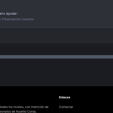
ero ayudar-
o:
Presentación Usuarios
Enlaces
odos los niveles, con intención de
Contactar
peonatos de Assetto Corsa,