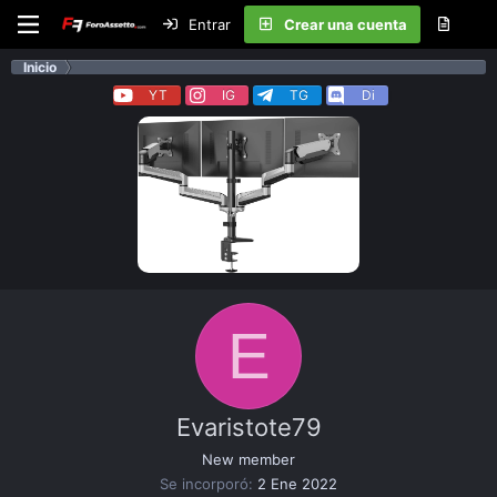
Entrar
Crear una cuenta
Inicio
YT
IG
TG
Di
E
Evaristote79
New member
Se incorporó
2 Ene 2022