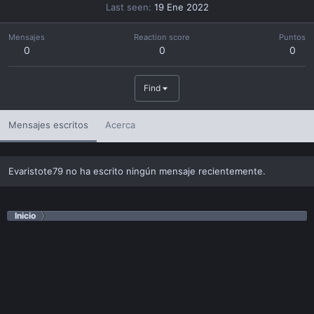
Last seen
19 Ene 2022
Mensajes
Reaction score
Puntos
0
0
0
Find
Mensajes escritos
Acerca
Evaristote79 no ha escrito ningún mensaje recientemente.
Inicio