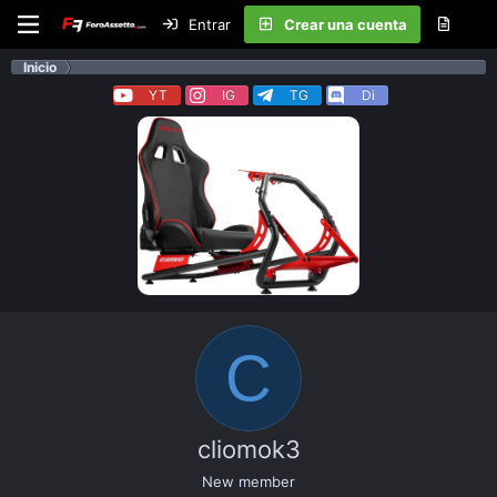
Entrar
Crear una cuenta
Inicio
YT
IG
TG
Di
C
cliomok3
New member