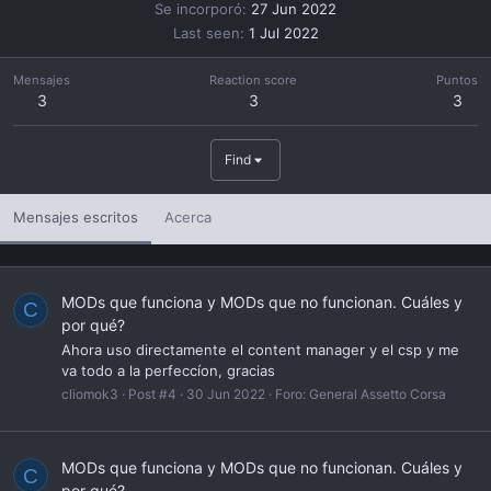
Se incorporó
27 Jun 2022
Last seen
1 Jul 2022
Mensajes
Reaction score
Puntos
3
3
3
Find
Mensajes escritos
Acerca
MODs que funciona y MODs que no funcionan. Cuáles y
C
por qué?
Ahora uso directamente el content manager y el csp y me
va todo a la perfeccíon, gracias
cliomok3
Post #4
30 Jun 2022
Foro:
General Assetto Corsa
MODs que funciona y MODs que no funcionan. Cuáles y
C
por qué?