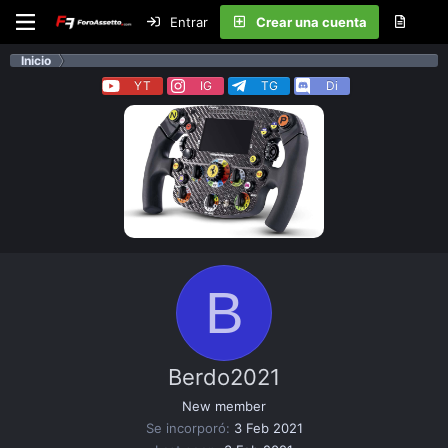
Entrar
Crear una cuenta
Inicio
YT
IG
TG
Di
B
Berdo2021
New member
Se incorporó
3 Feb 2021