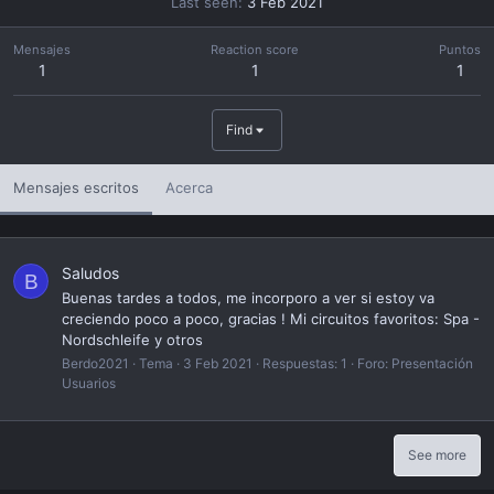
Last seen
3 Feb 2021
Mensajes
Reaction score
Puntos
1
1
1
Find
Mensajes escritos
Acerca
Saludos
B
Buenas tardes a todos, me incorporo a ver si estoy va
creciendo poco a poco, gracias ! Mi circuitos favoritos: Spa -
Nordschleife y otros
Berdo2021
Tema
3 Feb 2021
Respuestas: 1
Foro:
Presentación
Usuarios
See more