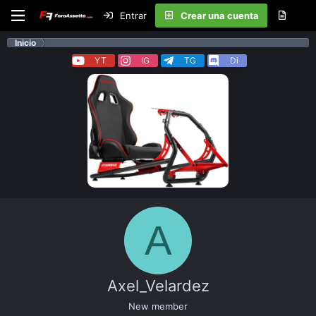
Entrar
Crear una cuenta
Inicio
YT
IG
TG
Di
A
Axel_Velardez
New member