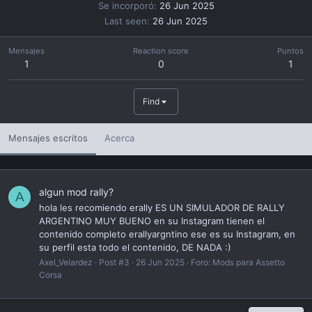
Se incorporó
26 Jun 2025
Last seen
26 Jun 2025
Mensajes
Reaction score
Puntos
1
0
1
Find
Mensajes escritos
Acerca
algun mod rally?
A
hola les recomiendo erally ES UN SIMULADOR DE RALLY
ARGENTINO MUY BUENO en su Instagram tienen el
contenido completo erallyargntino ese es su Instagram, en
su perfil esta todo el contenido, DE NADA :)
Axel_Velardez
Post #3
26 Jun 2025
Foro:
Mods para Assetto
Corsa