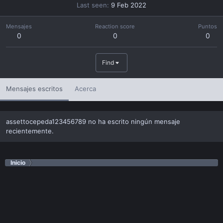
Last seen
9 Feb 2022
Mensajes
Reaction score
Puntos
0
0
0
Find
Mensajes escritos
Acerca
assettocepeda123456789 no ha escrito ningún mensaje
recientemente.
Inicio