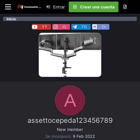
Entrar
Crear una cuenta
Inicio
YT
IG
TG
Di
A
assettocepeda123456789
New member
Se incorporó
9 Feb 2022