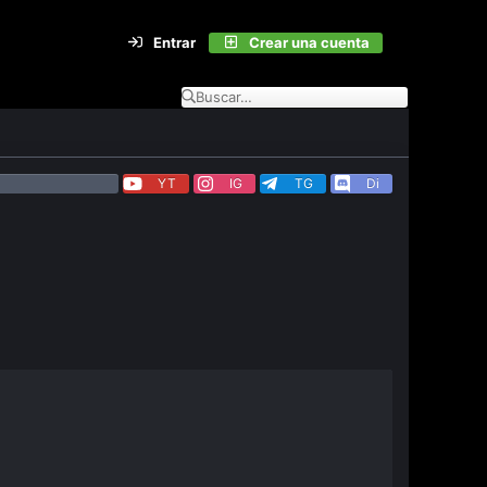
Entrar
Crear una cuenta
YT
IG
TG
Di