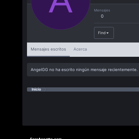
Mensajes
0
Find
Mensajes escritos
Acerca
AngelGG no ha escrito ningún mensaje recientemente.
Inicio