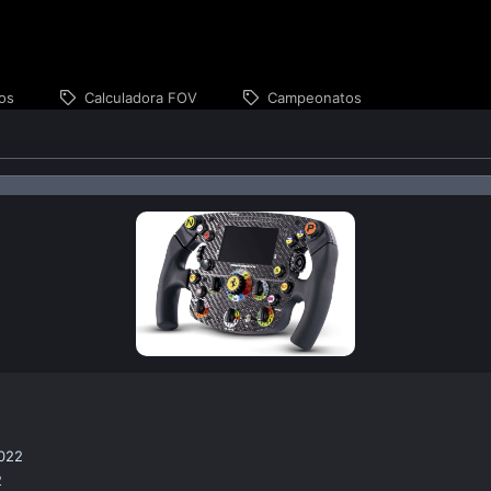
os
Calculadora FOV
Campeonatos
022
2