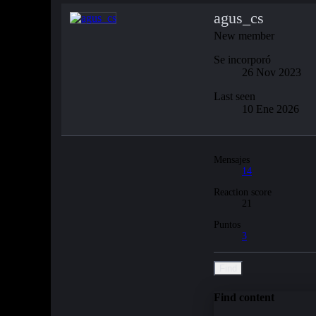
agus_cs
New member
Se incorporó
26 Nov 2023
Last seen
10 Ene 2026
Mensajes
14
Reaction score
21
Puntos
3
Find
Find content