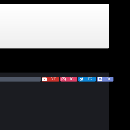
YT
IG
TG
Di