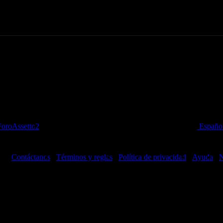
ios de todos los niveles, con
Contactar
e 24h, Eventos y Campeonatos de
oroAssetto2
Españo
Contáctanos
Términos y reglas
Política de privacidad
Ayuda
N