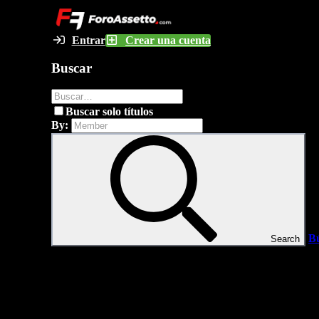
Entrar
Crear una cuenta
Buscar
Buscar solo títulos
By:
B
Search
Inicio
Foros
Servidores Activos
Calculadora FOV
Campeonatos